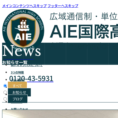
メインコンテンツへスキップ
フッターへスキップ
News
神戸キャンパス
お知らせ一覧
神戸キャンパスについて
3つの特徴
0120-43-5931
コース紹介
すべて
在校生の声
お知らせ
アクセス
ブログ
お知らせ
お問い合わせ